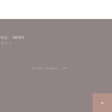
FAQ
NEWS
ポリシー
© Beau Stage Co., Ltd.